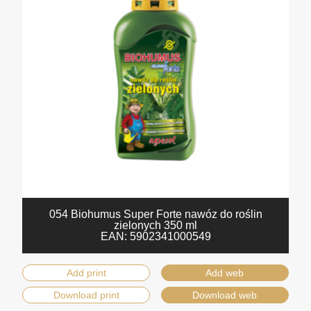
054 Biohumus Super Forte nawóz do roślin
zielonych 350 ml
EAN:
5902341000549
Add print
Add web
Download print
Download web