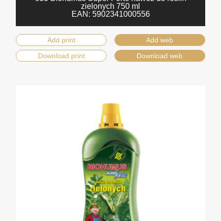
zielonych 750 ml
EAN:
5902341000556
Add print
Add web
Download print
Download web