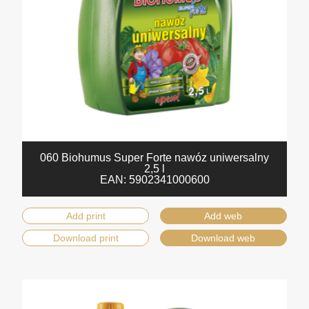
060 Biohumus Super Forte nawóz uniwersalny
2,5 l
EAN:
5902341000600
Add print
Add web
Download print
Download web