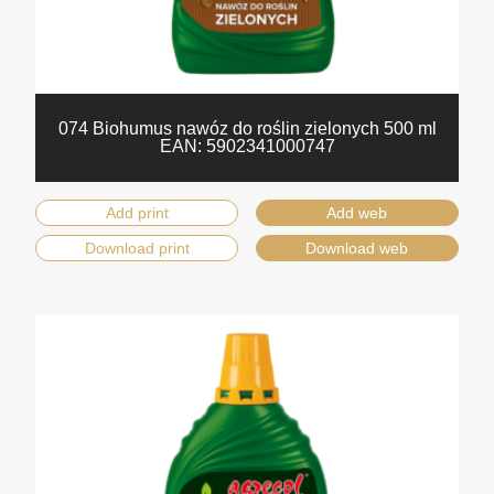
074 Biohumus nawóz do roślin zielonych 500 ml
EAN:
5902341000747
Add print
Add web
Download print
Download web