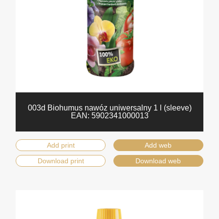
003d Biohumus nawóz uniwersalny 1 l (sleeve)
EAN:
5902341000013
Add print
Add web
Download print
Download web