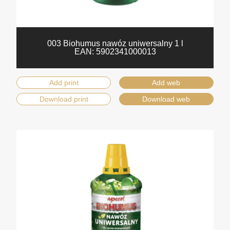
003 Biohumus nawóz uniwersalny 1 l
EAN:
5902341000013
Add print
Add web
Download print
Download web