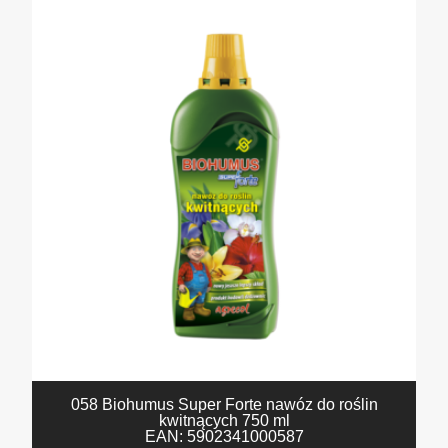
058 Biohumus Super Forte nawóz do roślin
kwitnących 750 ml
EAN:
5902341000587