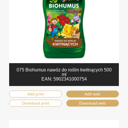
075 Biohumus nawóz do roślin kwitnących 500
ml
EAN:
5902341000754
Add print
Add web
Download print
Download web