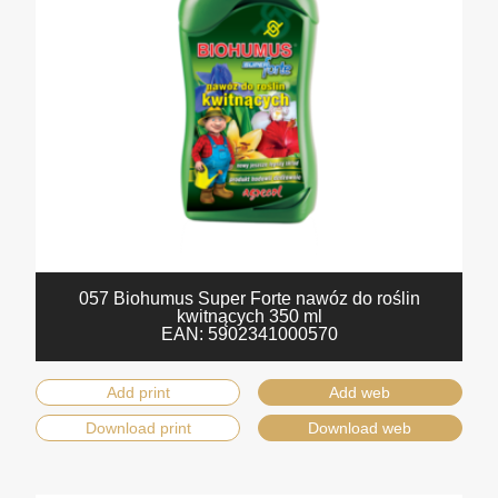
057 Biohumus Super Forte nawóz do roślin
kwitnących 350 ml
EAN:
5902341000570
Add print
Add web
Download print
Download web