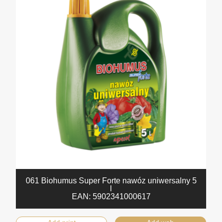
061 Biohumus Super Forte nawóz uniwersalny 5
l
EAN:
5902341000617