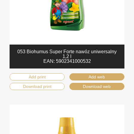
053 Biohumus Super Forte nawóz uniwersalny
1,2 l
EAN:
5902341000532
Add print
Add web
Download print
Download web