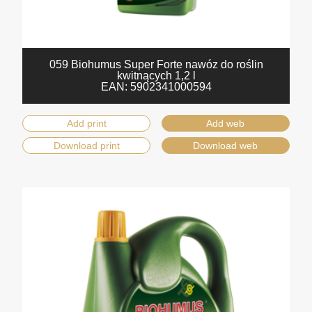
059 Biohumus Super Forte nawóz do roślin
kwitnących 1,2 l
EAN:
5902341000594
Add print
Add web
Download print
Download web