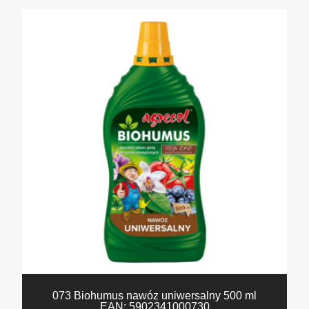
073 Biohumus nawóz uniwersalny 500 ml
EAN:
5902341000730