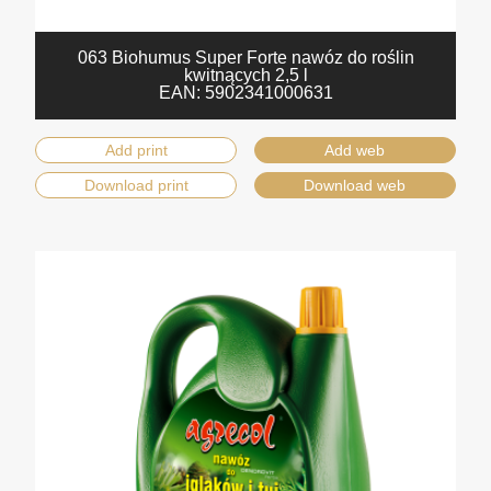
063 Biohumus Super Forte nawóz do roślin
kwitnących 2,5 l
EAN:
5902341000631
Add print
Add web
Download print
Download web