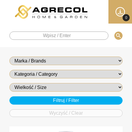
0
Wyczyść / Clear