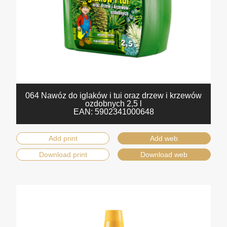
064 Nawóz do iglaków i tui oraz drzew i krzewów
ozdobnych 2,5 l
EAN:
5902341000648
Add print
Add web
Download print
Download web