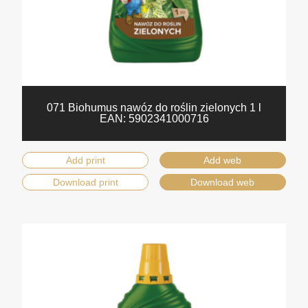
071 Biohumus nawóz do roślin zielonych 1 l
EAN:
5902341000716
Add print
Add web
Download print
Download web