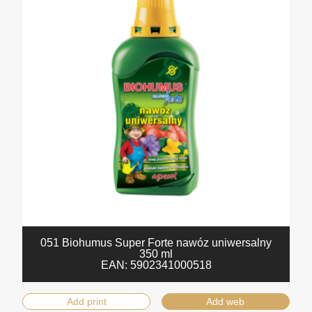
051 Biohumus Super Forte nawóz uniwersalny
350 ml
EAN:
5902341000518
Add print
Add web