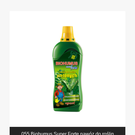
055 Biohumus Super Forte nawóz do roślin