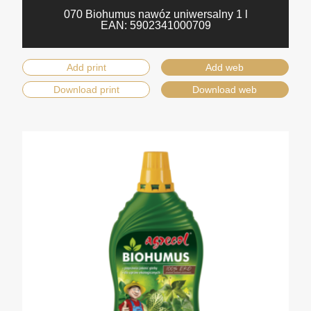
070 Biohumus nawóz uniwersalny 1 l
EAN:
5902341000709
Add print
Add web
Download print
Download web