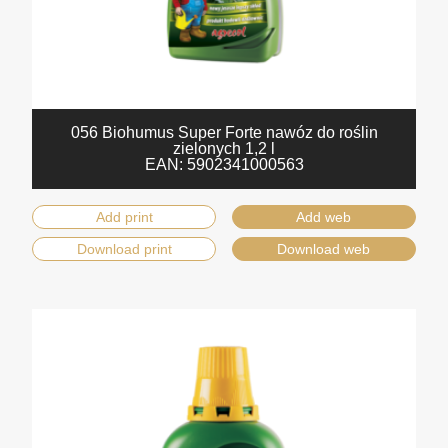
056 Biohumus Super Forte nawóz do roślin
zielonych 1,2 l
EAN:
5902341000563
Add print
Add web
Download print
Download web