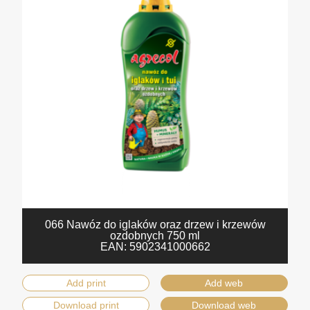
066 Nawóz do iglaków oraz drzew i krzewów
ozdobnych 750 ml
EAN:
5902341000662
Add print
Add web
Download print
Download web