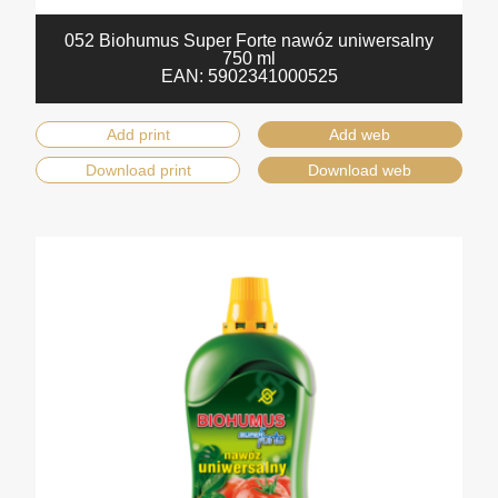
052 Biohumus Super Forte nawóz uniwersalny
750 ml
EAN:
5902341000525
Add print
Add web
Download print
Download web