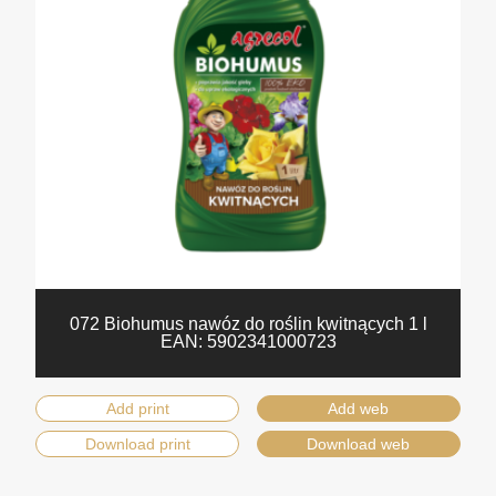
072 Biohumus nawóz do roślin kwitnących 1 l
EAN:
5902341000723
Add print
Add web
Download print
Download web