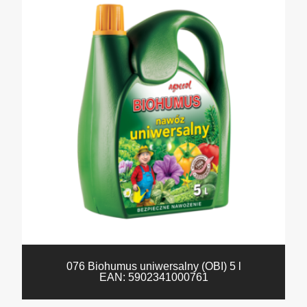
076 Biohumus uniwersalny (OBI) 5 l
EAN:
5902341000761