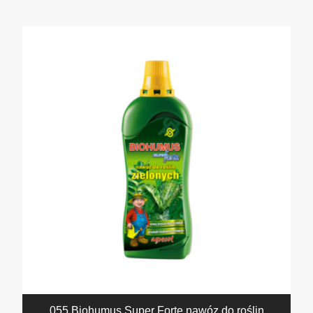
055 Biohumus Super Forte nawóz do roślin