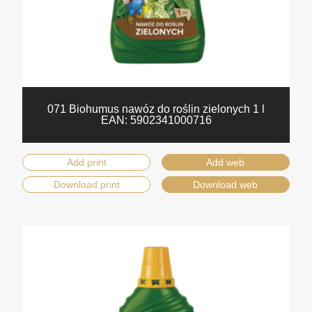
071 Biohumus nawóz do roślin zielonych 1 l
EAN:
5902341000716
Add print
Add web
Download print
Download web