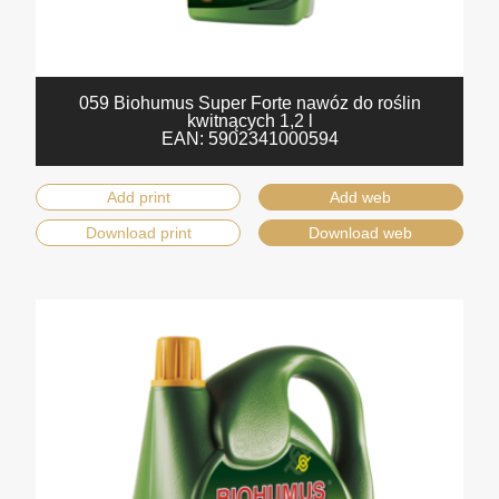
059 Biohumus Super Forte nawóz do roślin
kwitnących 1,2 l
EAN:
5902341000594
Add print
Add web
Download print
Download web