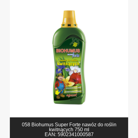
058 Biohumus Super Forte nawóz do roślin
kwitnących 750 ml
EAN:
5902341000587