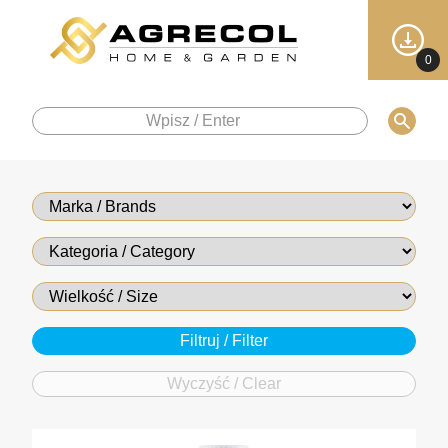
0
Wyczyść / Clear