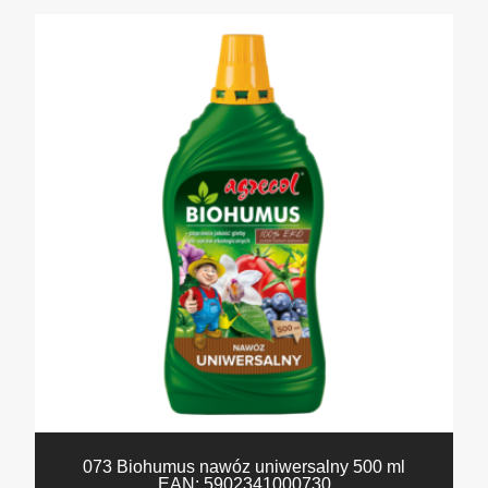
073 Biohumus nawóz uniwersalny 500 ml
EAN:
5902341000730