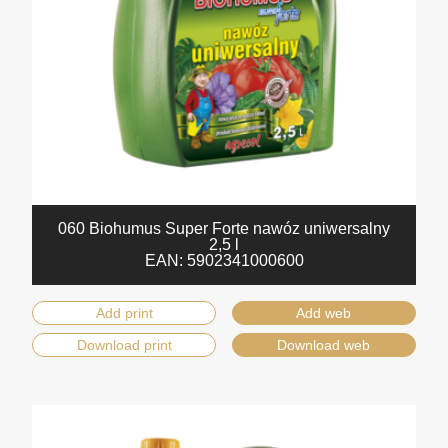
060 Biohumus Super Forte nawóz uniwersalny
2,5 l
EAN:
5902341000600
Add print
Add web
Download print
Download web