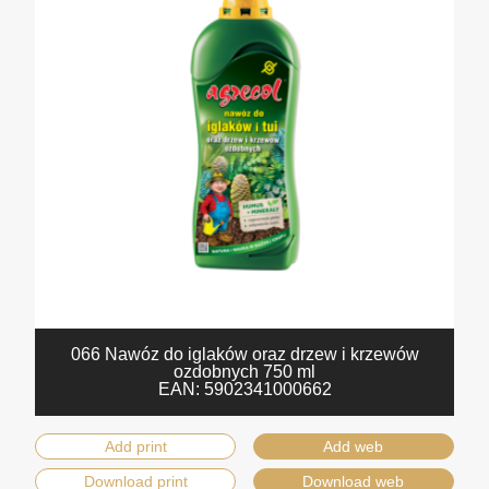
066 Nawóz do iglaków oraz drzew i krzewów
ozdobnych 750 ml
EAN:
5902341000662
Add print
Add web
Download print
Download web