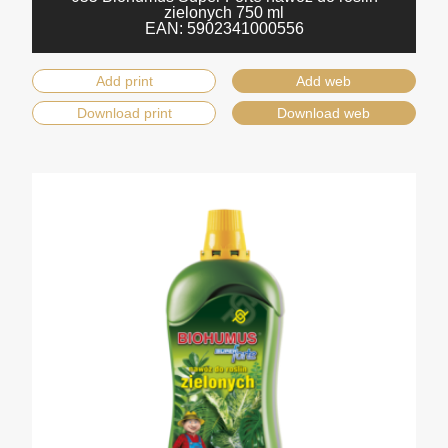
zielonych 750 ml
EAN:
5902341000556
Add print
Add web
Download print
Download web