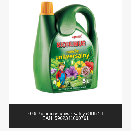
076 Biohumus uniwersalny (OBI) 5 l
EAN:
5902341000761