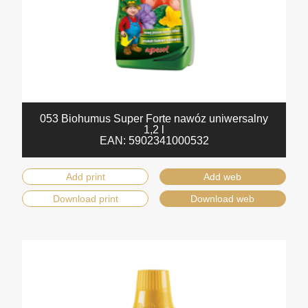
053 Biohumus Super Forte nawóz uniwersalny
1,2 l
EAN:
5902341000532
Add print
Add web
Download print
Download web