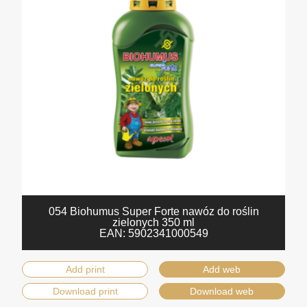
054 Biohumus Super Forte nawóz do roślin
zielonych 350 ml
EAN:
5902341000549
Add print
Add web
Download print
Download web