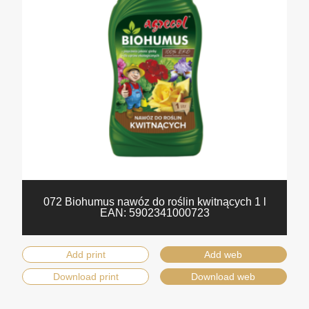
072 Biohumus nawóz do roślin kwitnących 1 l
EAN:
5902341000723
Add print
Add web
Download print
Download web