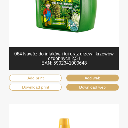
064 Nawóz do iglaków i tui oraz drzew i krzewów
ozdobnych 2,5 l
EAN:
5902341000648
Add print
Add web
Download print
Download web