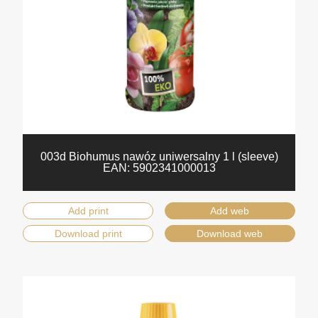
003d Biohumus nawóz uniwersalny 1 l (sleeve)
EAN:
5902341000013
Add print
Add web
Download print
Download web