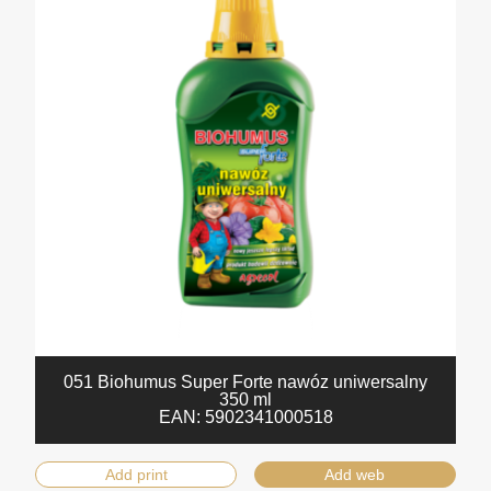
051 Biohumus Super Forte nawóz uniwersalny
350 ml
EAN:
5902341000518
Add print
Add web