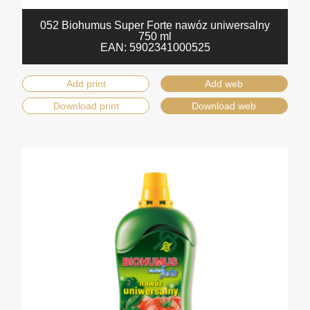
052 Biohumus Super Forte nawóz uniwersalny
750 ml
EAN:
5902341000525
Add print
Add web
Download print
Download web