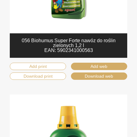
056 Biohumus Super Forte nawóz do roślin
zielonych 1,2 l
EAN:
5902341000563
Add print
Add web
Download print
Download web