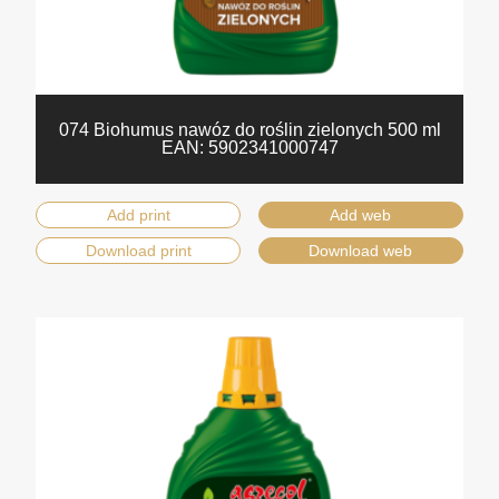
074 Biohumus nawóz do roślin zielonych 500 ml
EAN:
5902341000747
Add print
Add web
Download print
Download web