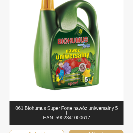
061 Biohumus Super Forte nawóz uniwersalny 5
l
EAN:
5902341000617