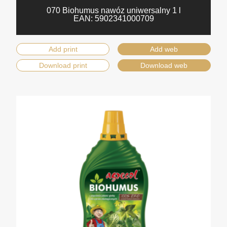
070 Biohumus nawóz uniwersalny 1 l
EAN:
5902341000709
Add print
Add web
Download print
Download web