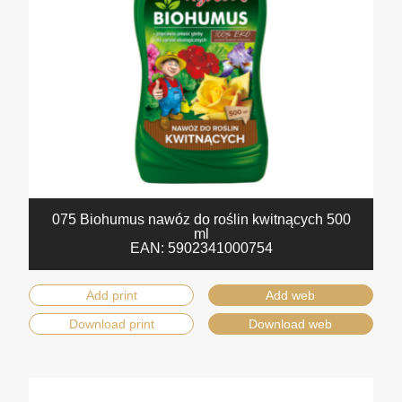
075 Biohumus nawóz do roślin kwitnących 500
ml
EAN:
5902341000754
Add print
Add web
Download print
Download web