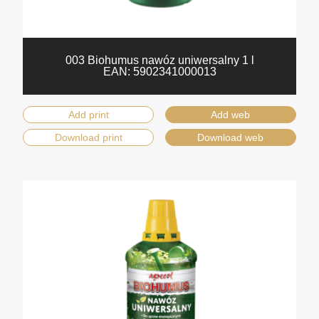
003 Biohumus nawóz uniwersalny 1 l
EAN:
5902341000013
Add print
Add web
Download print
Download web