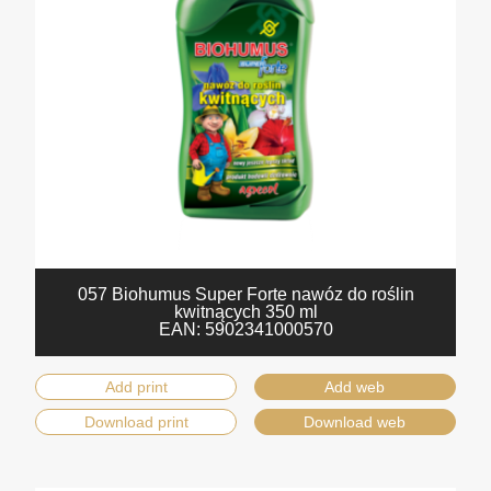
057 Biohumus Super Forte nawóz do roślin
kwitnących 350 ml
EAN:
5902341000570
Add print
Add web
Download print
Download web