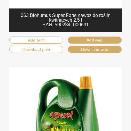
063 Biohumus Super Forte nawóz do roślin
kwitnących 2,5 l
EAN:
5902341000631
Add print
Add web
Download print
Download web