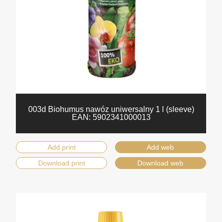
003d Biohumus nawóz uniwersalny 1 l (sleeve)
EAN:
5902341000013
Add print
Add web
Download print
Download web