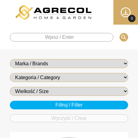
0
Wyczyść / Clear