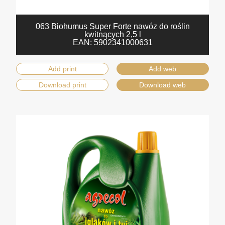
063 Biohumus Super Forte nawóz do roślin
kwitnących 2,5 l
EAN:
5902341000631
Add print
Add web
Download print
Download web