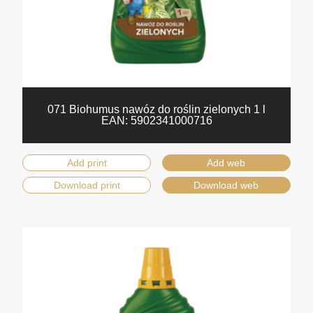
071 Biohumus nawóz do roślin zielonych 1 l
EAN:
5902341000716
Add print
Add web
Download print
Download web