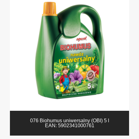
076 Biohumus uniwersalny (OBI) 5 l
EAN:
5902341000761