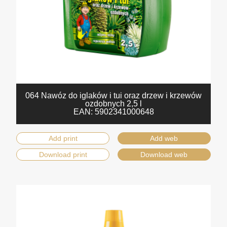
064 Nawóz do iglaków i tui oraz drzew i krzewów
ozdobnych 2,5 l
EAN:
5902341000648
Add print
Add web
Download print
Download web