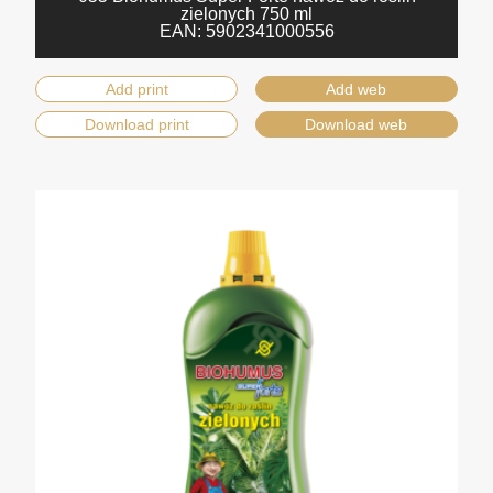
zielonych 750 ml
EAN:
5902341000556
Add print
Add web
Download print
Download web