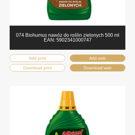
074 Biohumus nawóz do roślin zielonych 500 ml
EAN:
5902341000747
Add print
Add web
Download print
Download web