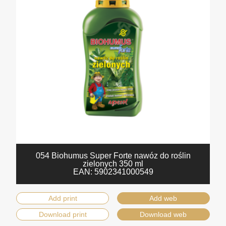
054 Biohumus Super Forte nawóz do roślin
zielonych 350 ml
EAN:
5902341000549
Add print
Add web
Download print
Download web