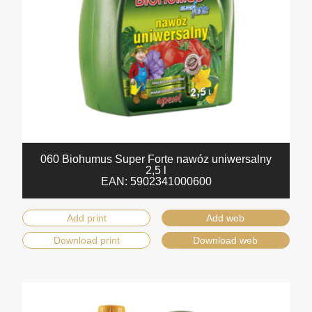
060 Biohumus Super Forte nawóz uniwersalny
2,5 l
EAN:
5902341000600
Add print
Add web
Download print
Download web