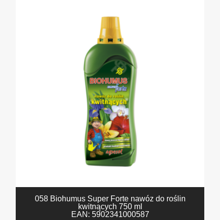
058 Biohumus Super Forte nawóz do roślin
kwitnących 750 ml
EAN:
5902341000587