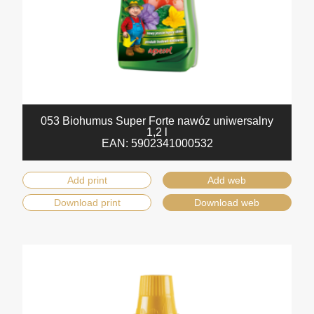
053 Biohumus Super Forte nawóz uniwersalny
1,2 l
EAN:
5902341000532
Add print
Add web
Download print
Download web