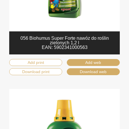
056 Biohumus Super Forte nawóz do roślin
zielonych 1,2 l
EAN:
5902341000563
Add print
Add web
Download print
Download web