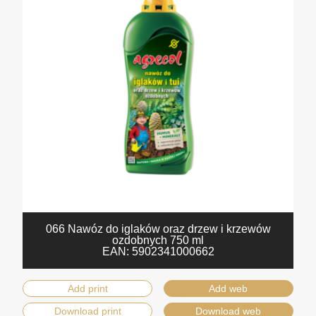
066 Nawóz do iglaków oraz drzew i krzewów
ozdobnych 750 ml
EAN:
5902341000662
Add print
Add web
Download print
Download web