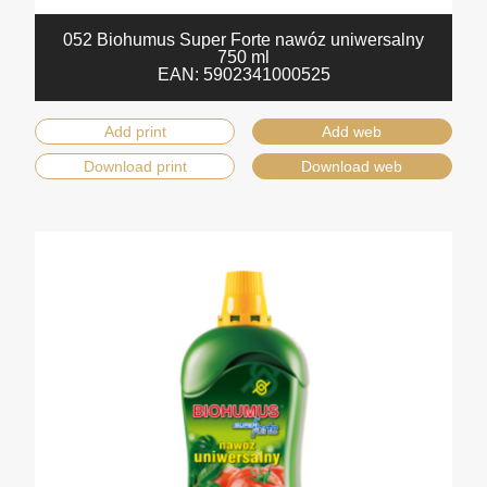
052 Biohumus Super Forte nawóz uniwersalny
750 ml
EAN:
5902341000525
Add print
Add web
Download print
Download web