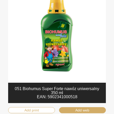
051 Biohumus Super Forte nawóz uniwersalny
350 ml
EAN:
5902341000518
Add print
Add web