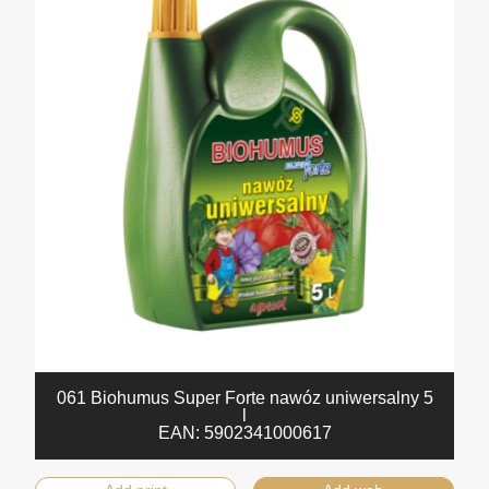
061 Biohumus Super Forte nawóz uniwersalny 5
l
EAN:
5902341000617