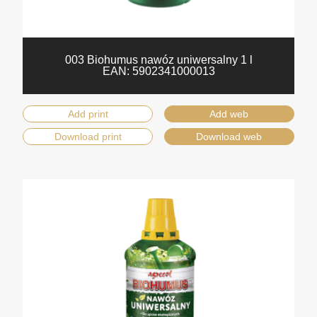
003 Biohumus nawóz uniwersalny 1 l
EAN:
5902341000013
Add print
Add web
Download print
Download web