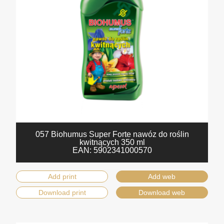
057 Biohumus Super Forte nawóz do roślin
kwitnących 350 ml
EAN:
5902341000570
Add print
Add web
Download print
Download web