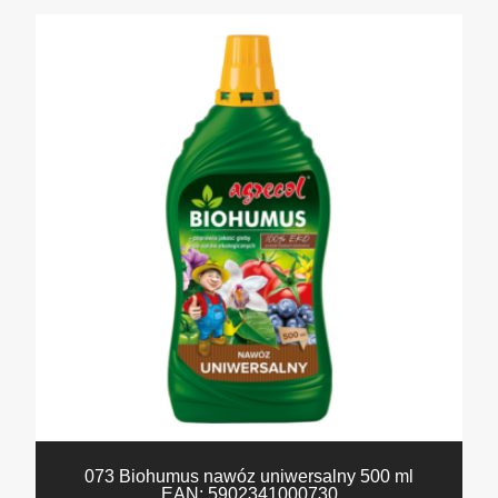
073 Biohumus nawóz uniwersalny 500 ml
EAN:
5902341000730