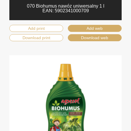
070 Biohumus nawóz uniwersalny 1 l
EAN:
5902341000709
Add print
Add web
Download print
Download web