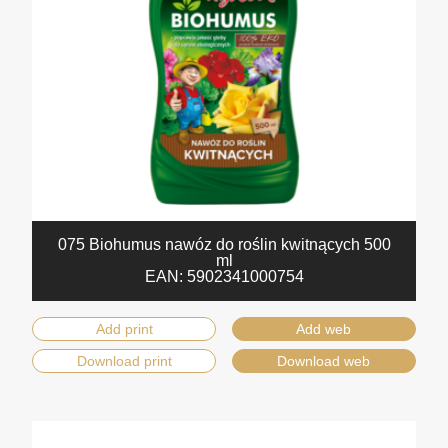
075 Biohumus nawóz do roślin kwitnących 500
ml
EAN:
5902341000754
Add print
Add web
Download print
Download web