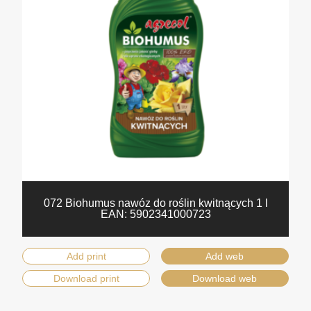
072 Biohumus nawóz do roślin kwitnących 1 l
EAN:
5902341000723
Add print
Add web
Download print
Download web