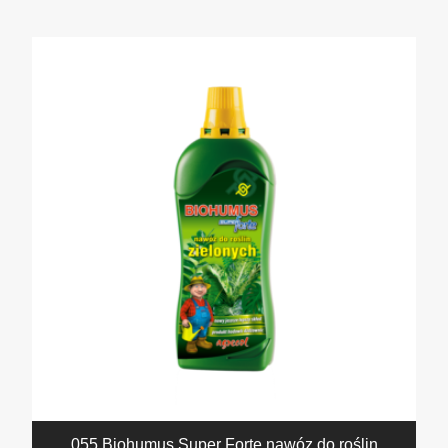
055 Biohumus Super Forte nawóz do roślin