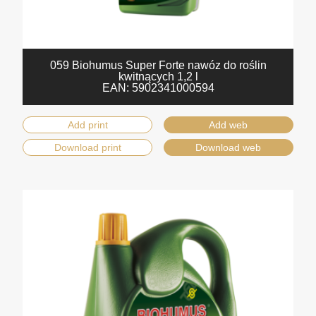
059 Biohumus Super Forte nawóz do roślin
kwitnących 1,2 l
EAN:
5902341000594
Add print
Add web
Download print
Download web