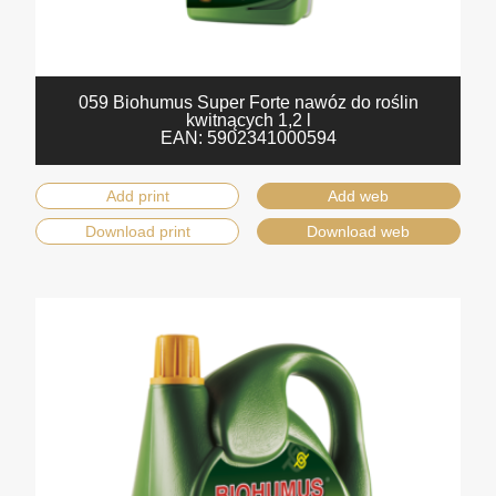
059 Biohumus Super Forte nawóz do roślin
kwitnących 1,2 l
EAN:
5902341000594
Add print
Add web
Download print
Download web