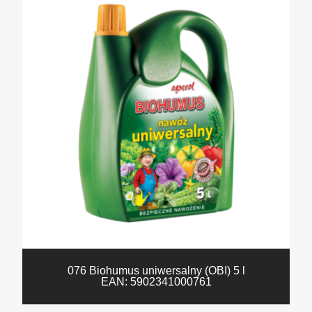
076 Biohumus uniwersalny (OBI) 5 l
EAN:
5902341000761