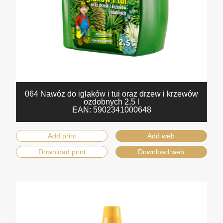
064 Nawóz do iglaków i tui oraz drzew i krzewów
ozdobnych 2,5 l
EAN:
5902341000648
Add print
Add web
Download print
Download web