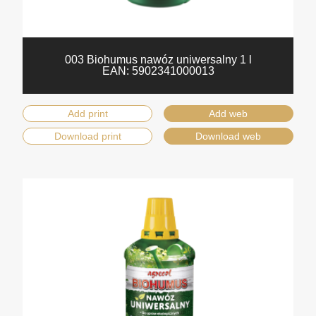
003 Biohumus nawóz uniwersalny 1 l
EAN:
5902341000013
Add print
Add web
Download print
Download web