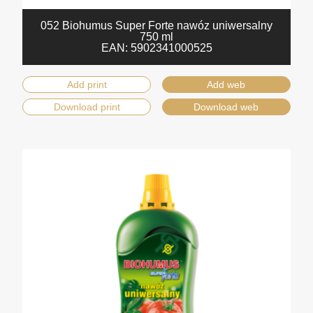
052 Biohumus Super Forte nawóz uniwersalny
750 ml
EAN:
5902341000525
Add print
Add web
Download print
Download web