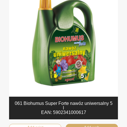
061 Biohumus Super Forte nawóz uniwersalny 5
l
EAN:
5902341000617