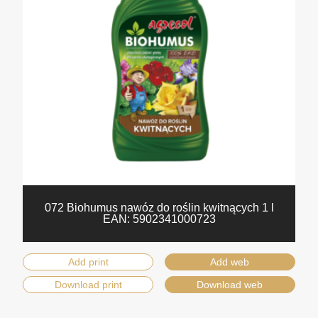
072 Biohumus nawóz do roślin kwitnących 1 l
EAN:
5902341000723
Add print
Add web
Download print
Download web