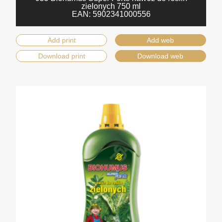
zielonych 750 ml
EAN:
5902341000556
Add print
Add web
Download print
Download web