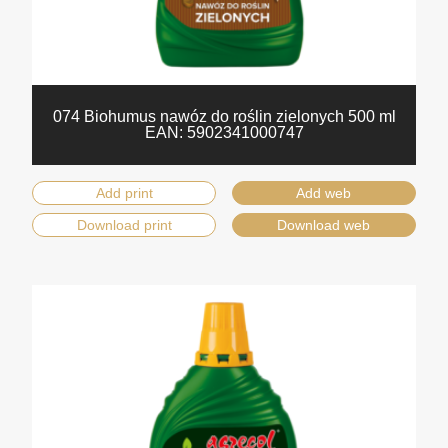
074 Biohumus nawóz do roślin zielonych 500 ml
EAN:
5902341000747
Add print
Add web
Download print
Download web