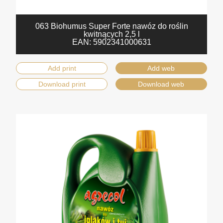
063 Biohumus Super Forte nawóz do roślin
kwitnących 2,5 l
EAN:
5902341000631
Add print
Add web
Download print
Download web