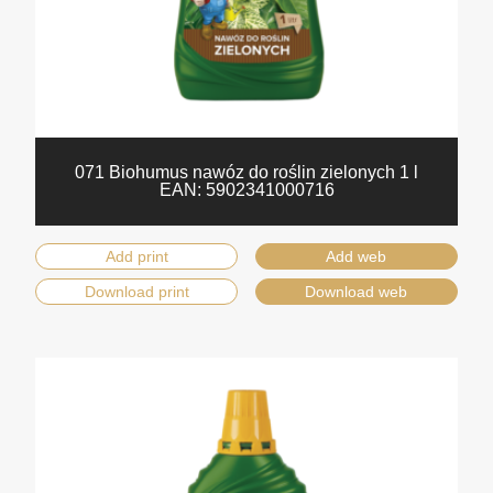
071 Biohumus nawóz do roślin zielonych 1 l
EAN:
5902341000716
Add print
Add web
Download print
Download web