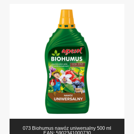
073 Biohumus nawóz uniwersalny 500 ml
EAN:
5902341000730