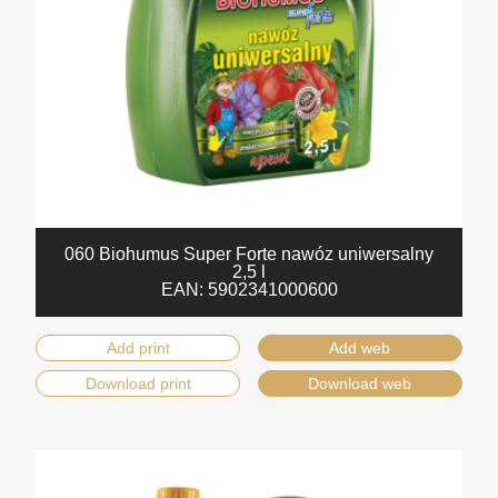
060 Biohumus Super Forte nawóz uniwersalny
2,5 l
EAN:
5902341000600
Add print
Add web
Download print
Download web