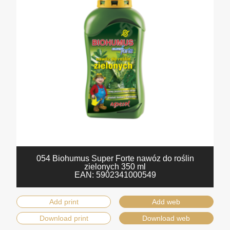
054 Biohumus Super Forte nawóz do roślin
zielonych 350 ml
EAN:
5902341000549
Add print
Add web
Download print
Download web