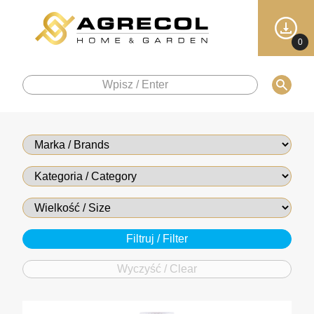
0
Wyczyść / Clear