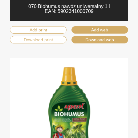
070 Biohumus nawóz uniwersalny 1 l
EAN:
5902341000709
Add print
Add web
Download print
Download web