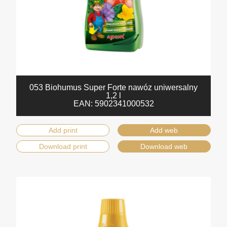
053 Biohumus Super Forte nawóz uniwersalny
1,2 l
EAN:
5902341000532
Add print
Add web
Download print
Download web