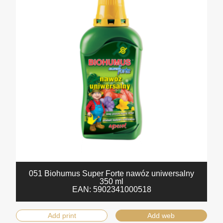
051 Biohumus Super Forte nawóz uniwersalny
350 ml
EAN:
5902341000518
Add print
Add web