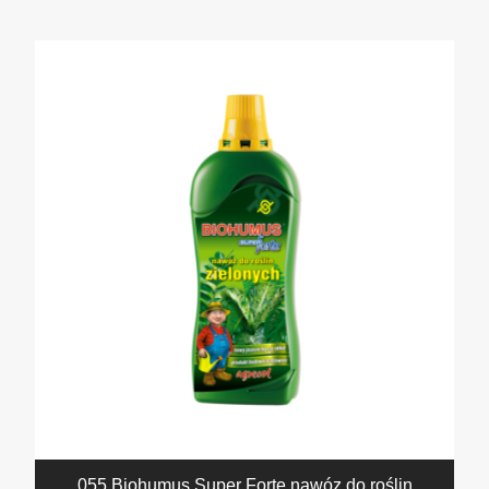
055 Biohumus Super Forte nawóz do roślin