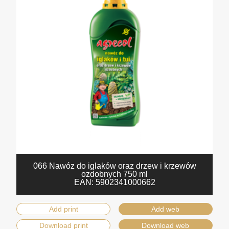
066 Nawóz do iglaków oraz drzew i krzewów
ozdobnych 750 ml
EAN:
5902341000662
Add print
Add web
Download print
Download web