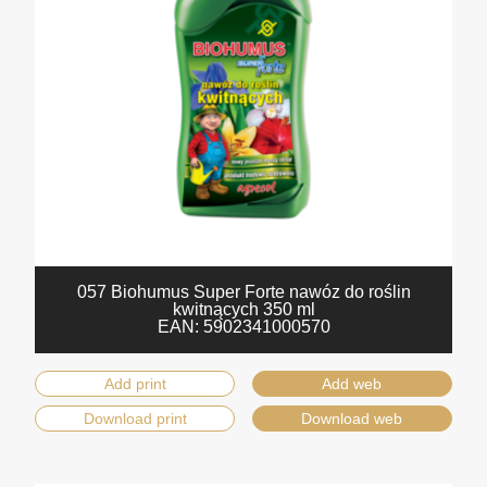
057 Biohumus Super Forte nawóz do roślin
kwitnących 350 ml
EAN:
5902341000570
Add print
Add web
Download print
Download web