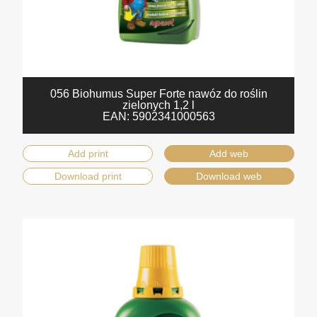
056 Biohumus Super Forte nawóz do roślin
zielonych 1,2 l
EAN:
5902341000563
Add print
Add web
Download print
Download web