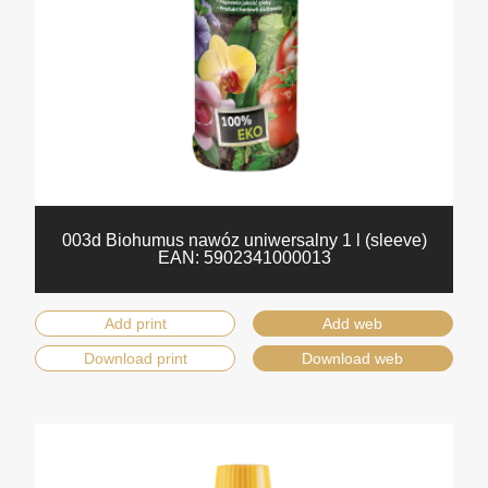
003d Biohumus nawóz uniwersalny 1 l (sleeve)
EAN:
5902341000013
Add print
Add web
Download print
Download web