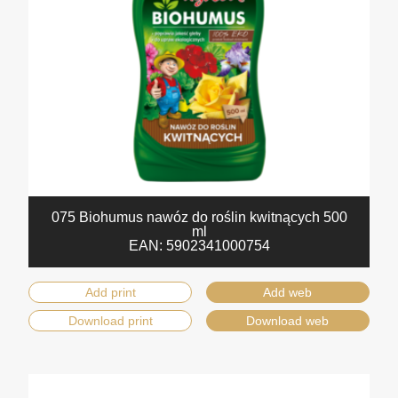
075 Biohumus nawóz do roślin kwitnących 500
ml
EAN:
5902341000754
Add print
Add web
Download print
Download web