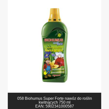
058 Biohumus Super Forte nawóz do roślin
kwitnących 750 ml
EAN:
5902341000587